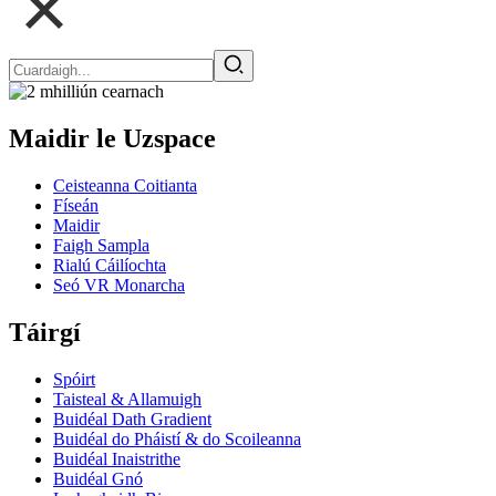
Maidir le Uzspace
Ceisteanna Coitianta
Físeán
Maidir
Faigh Sampla
Rialú Cáilíochta
Seó VR Monarcha
Táirgí
Spóirt
Taisteal & Allamuigh
Buidéal Dath Gradient
Buidéal do Pháistí & do Scoileanna
Buidéal Inaistrithe
Buidéal Gnó