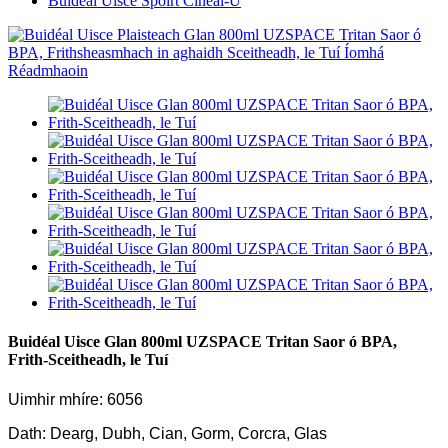
Buidéal Uisce Spóirt Cineál-U
Buidéal Uisce Glan 800ml UZSPACE Tritan Saor ó BPA,
Frith-Sceitheadh, le Tuí
Uimhir mhíre: 6056
Dath: Dearg, Dubh, Cian, Gorm, Corcra, Glas