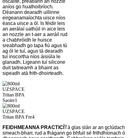
oscailte, preabann an nozzle
aníos go huathoibríoch.
Déanann dearadh uillinne
eirgeanamaíochta uisce níos
éasca uisce a ól. Is féidir leis
an aerálaí uathúil in aice leis
an nozzle an t-aer a aeráil rud
a chabhróidh le huisce
sreabhadh go tapa fiú agus tú
ag ól le tuí, agus tá dearadh
tuí inscortha níos áisiúla le
glanadh. Ligeann tuí silicone
duit taitneamh a bhaint as
sipeadh atá frith-dhoirteadh.
FEIDHMEANNA PRACTICÍ
Tá glas slán ar an gclúdach
smeach-bharr, rud a fhágann go bhfuil sé frithdhíonach ó