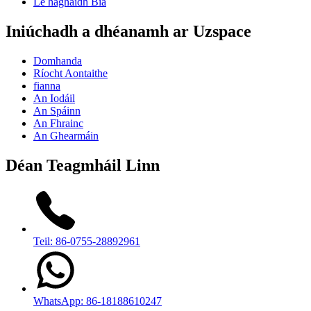
Le haghaidh Bia
Iniúchadh a dhéanamh ar Uzspace
Domhanda
Ríocht Aontaithe
fianna
An Iodáil
An Spáinn
An Fhrainc
An Ghearmáin
Déan Teagmháil Linn
Teil: 86-0755-28892961
WhatsApp: 86-18188610247