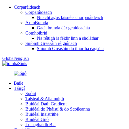
Corparáideach
Corparáideach
Nuacht agus faisnéis chorparáideach
Ár mBranda
Gach branda dár gcuideachta
Comhoibriú
Na réitigh is féidir linn a sholáthar
Suíomh Gréasáin réigiúnach
Suíomh Gréasáin do thíortha éagsúla
Global/english
Sínis
Baile
Táirgí
Spóirt
Taisteal & Allamuigh
Buidéal Dath Gradient
Buidéal do Pháistí & do Scoileanna
Buidéal Inaistrithe
Buidéal Gnó
Le haghaidh Bia