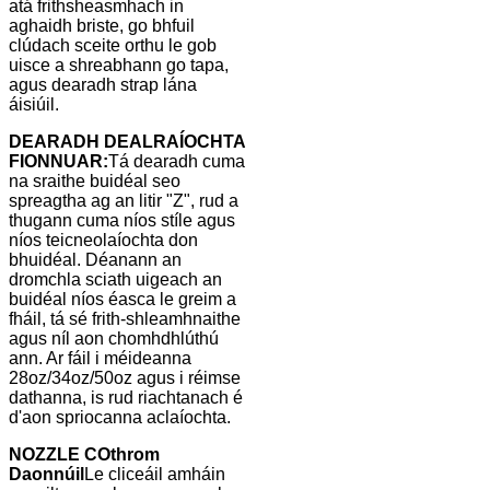
atá frithsheasmhach in
aghaidh briste, go bhfuil
clúdach sceite orthu le gob
uisce a shreabhann go tapa,
agus dearadh strap lána
áisiúil.
DEARADH DEALRAÍOCHTA
FIONNUAR:
Tá dearadh cuma
na sraithe buidéal seo
spreagtha ag an litir "Z", rud a
thugann cuma níos stíle agus
níos teicneolaíochta don
bhuidéal. Déanann an
dromchla sciath uigeach an
buidéal níos éasca le greim a
fháil, tá sé frith-shleamhnaithe
agus níl aon chomhdhlúthú
ann. Ar fáil i méideanna
28oz/34oz/50oz agus i réimse
dathanna, is rud riachtanach é
d'aon spriocanna aclaíochta.
NOZZLE COthrom
Daonnúil
Le cliceáil amháin