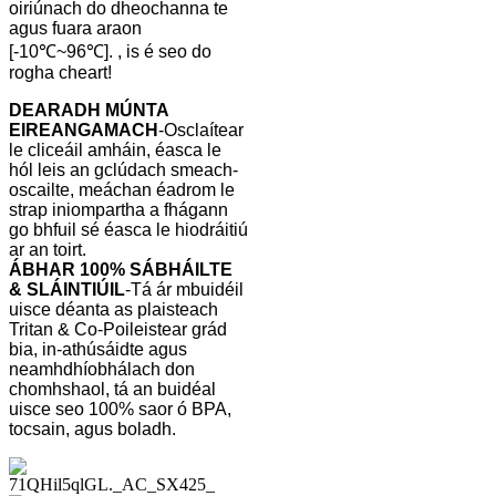
oiriúnach do dheochanna te
agus fuara araon
[-10℃~96℃]. , is é seo do
rogha cheart!
DEARADH MÚNTA
EIREANGAMACH
-Osclaítear
le cliceáil amháin, éasca le
hól leis an gclúdach smeach-
oscailte, meáchan éadrom le
strap iniompartha a fhágann
go bhfuil sé éasca le hiodráitiú
ar an toirt.
ÁBHAR 100% SÁBHÁILTE
& SLÁINTIÚIL
-Tá ár mbuidéil
uisce déanta as plaisteach
Tritan & Co-Poileistear grád
bia, in-athúsáidte agus
neamhdhíobhálach don
chomhshaol, tá an buidéal
uisce seo 100% saor ó BPA,
tocsain, agus boladh.