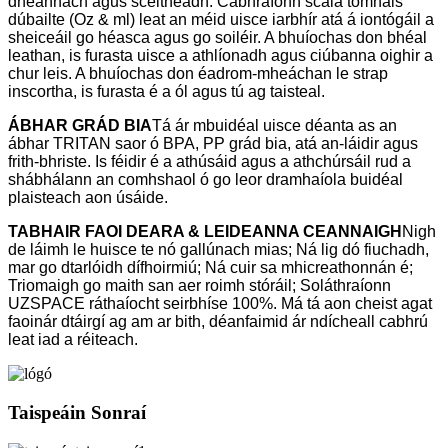
dheannach agus sceitheadh. Cabhraíonn scála tomhais
dúbailte (Oz & ml) leat an méid uisce iarbhír atá á iontógáil a
sheiceáil go héasca agus go soiléir. A bhuíochas don bhéal
leathan, is furasta uisce a athlíonadh agus ciúbanna oighir a
chur leis. A bhuíochas don éadrom-mheáchan le strap
inscortha, is furasta é a ól agus tú ag taisteal.
ÁBHAR GRÁD BIA
Tá ár mbuidéal uisce déanta as an
ábhar TRITAN saor ó BPA, PP grád bia, atá an-láidir agus
frith-bhriste. Is féidir é a athúsáid agus a athchúrsáil rud a
shábhálann an comhshaol ó go leor dramhaíola buidéal
plaisteach aon úsáide.
TABHAIR FAOI DEARA & LEIDEANNA CEANNAIGH
Nigh
de láimh le huisce te nó gallúnach mias; Ná lig dó fiuchadh,
mar go dtarlóidh dífhoirmiú; Ná cuir sa mhicreathonnán é;
Triomaigh go maith san aer roimh stóráil; Soláthraíonn
UZSPACE ráthaíocht seirbhíse 100%. Má tá aon cheist agat
faoinár dtáirgí ag am ar bith, déanfaimid ár ndícheall cabhrú
leat iad a réiteach.
Taispeáin Sonraí