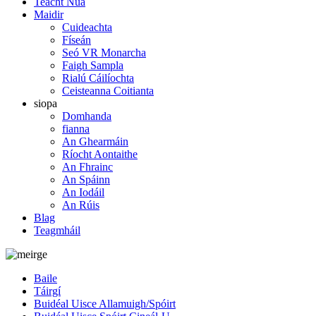
Teacht Nua
Maidir
Cuideachta
Físeán
Seó VR Monarcha
Faigh Sampla
Rialú Cáilíochta
Ceisteanna Coitianta
siopa
Domhanda
fianna
An Ghearmáin
Ríocht Aontaithe
An Fhrainc
An Spáinn
An Iodáil
An Rúis
Blag
Teagmháil
Baile
Táirgí
Buidéal Uisce Allamuigh/Spóirt