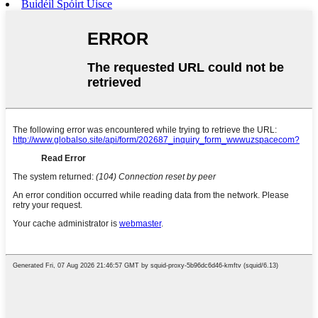
Buidéil Spóirt Uisce