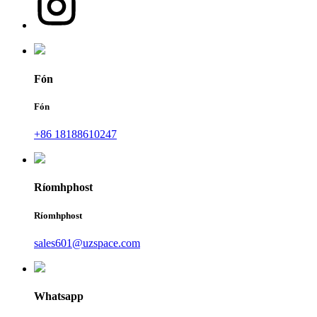
Fón
Fón
+86 18188610247
Ríomhphost
Ríomhphost
sales601@uzspace.com
Whatsapp