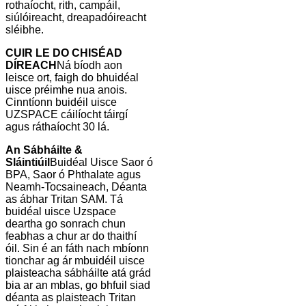
rothaíocht, rith, campáil,
siúlóireacht, dreapadóireacht
sléibhe.
CUIR LE DO CHISÉAD
DÍREACH
Ná bíodh aon
leisce ort, faigh do bhuidéal
uisce préimhe nua anois.
Cinntíonn buidéil uisce
UZSPACE cáilíocht táirgí
agus ráthaíocht 30 lá.
An Sábháilte &
Sláintiúil
Buidéal Uisce Saor ó
BPA, Saor ó Phthalate agus
Neamh-Tocsaineach, Déanta
as ábhar Tritan SAM. Tá
buidéal uisce Uzspace
deartha go sonrach chun
feabhas a chur ar do thaithí
óil. Sin é an fáth nach mbíonn
tionchar ag ár mbuidéil uisce
plaisteacha sábháilte atá grád
bia ar an mblas, go bhfuil siad
déanta as plaisteach Tritan