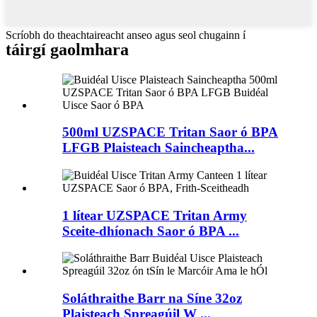
Scríobh do theachtaireacht anseo agus seol chugainn í
táirgí gaolmhara
500ml UZSPACE Tritan Saor ó BPA
LFGB Plaisteach Saincheaptha...
1 lítear UZSPACE Tritan Army
Sceite-dhíonach Saor ó BPA ...
Soláthraithe Barr na Síne 32oz
Plaisteach Spreagúil W ...