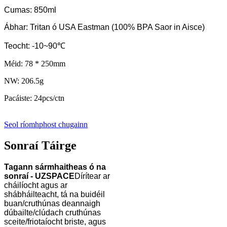
Cumas: 850ml
Ábhar: Tritan ó USA Eastman (100% BPA Saor in Aisce)
Teocht: -10~90℃
Méid: 78 * 250mm
NW: 206.5g
Pacáiste: 24pcs/ctn
Seol ríomhphost chugainn
Sonraí Táirge
Tagann sármhaitheas ó na
sonraí - UZSPACE
Dírítear ar
cháilíocht agus ar
shábháilteacht, tá na buidéil
buan/cruthúnas deannaigh
dúbailte/clúdach cruthúnas
sceite/friotaíocht briste, agus