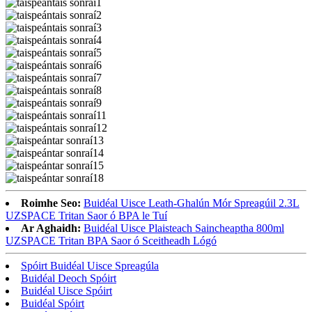
Roimhe Seo:
Buidéal Uisce Leath-Ghalún Mór Spreagúil 2.3L
UZSPACE Tritan Saor ó BPA le Tuí
Ar Aghaidh:
Buidéal Uisce Plaisteach Saincheaptha 800ml
UZSPACE Tritan BPA Saor ó Sceitheadh ​​Lógó
Spóirt Buidéal Uisce Spreagúla
Buidéal Deoch Spóirt
Buidéal Uisce Spóirt
Buidéal Spóirt