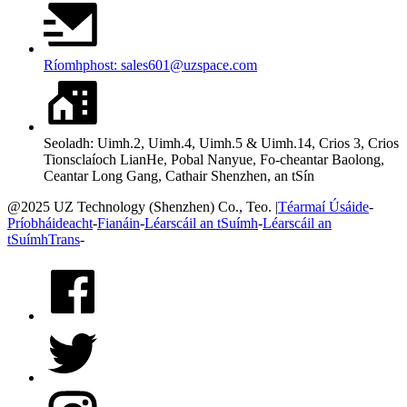
Ríomhphost: sales601@uzspace.com
Seoladh: Uimh.2, Uimh.4, Uimh.5 & Uimh.14, Crios 3, Crios
Tionsclaíoch LianHe, Pobal Nanyue, Fo-cheantar Baolong,
Ceantar Long Gang, Cathair Shenzhen, an tSín
@2025 UZ Technology (Shenzhen) Co., Teo. |
Téarmaí Úsáide
-
Príobháideacht
-
Fianáin
-
Léarscáil an tSuímh
-
Léarscáil an
tSuímhTrans
-