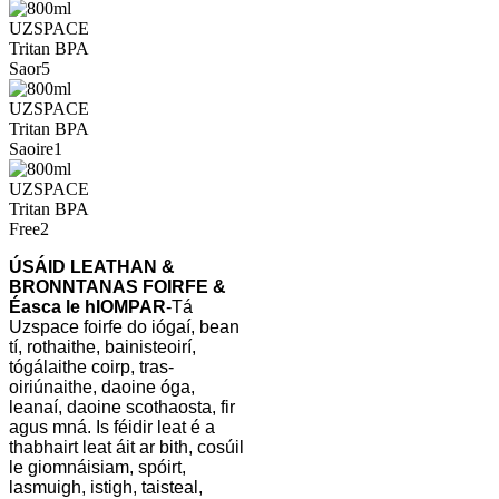
ÚSÁID LEATHAN &
BRONNTANAS FOIRFE &
Éasca le hIOMPAR
-Tá
Uzspace foirfe do iógaí, bean
tí, rothaithe, bainisteoirí,
tógálaithe coirp, tras-
oiriúnaithe, daoine óga,
leanaí, daoine scothaosta, fir
agus mná. Is féidir leat é a
thabhairt leat áit ar bith, cosúil
le giomnáisiam, spóirt,
lasmuigh, istigh, taisteal,