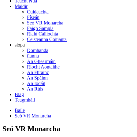
Teacht Nua
Maidir
Cuideachta
Físeán
Seó VR Monarcha
Faigh Sampla
Rialú Cáilíochta
Ceisteanna Coitianta
siopa
Domhanda
fianna
An Ghearmáin
Ríocht Aontaithe
An Fhrainc
An Spáinn
An Iodáil
An Rúis
Blag
Teagmháil
Baile
Seó VR Monarcha
Seó VR Monarcha