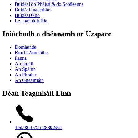
Buidéal do Pháistí & do Scoileanna
Buidéal Inaistrithe
Buidéal Gnó
Le haghaidh Bia
Iniúchadh a dhéanamh ar Uzspace
Domhanda
Ríocht Aontaithe
fianna
An Iodáil
An Spáinn
An Fhrainc
An Ghearmáin
Déan Teagmháil Linn
Teil: 86-0755-28892961