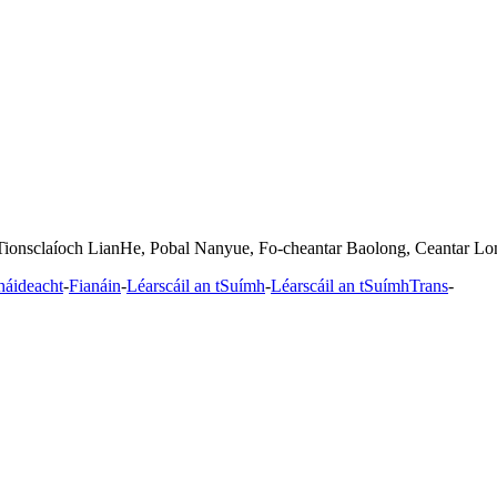
Tionsclaíoch LianHe, Pobal Nanyue, Fo-cheantar Baolong, Ceantar Lo
háideacht
-
Fianáin
-
Léarscáil an tSuímh
-
Léarscáil an tSuímhTrans
-