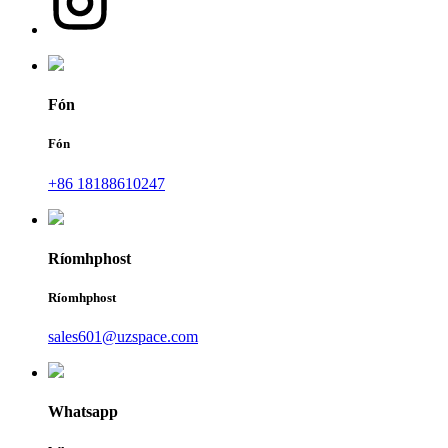
Fón
Fón
+86 18188610247
Ríomhphost
Ríomhphost
sales601@uzspace.com
Whatsapp