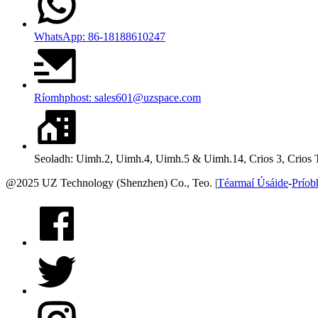
WhatsApp: 86-18188610247
Ríomhphost: sales601@uzspace.com
Seoladh: Uimh.2, Uimh.4, Uimh.5 & Uimh.14, Crios 3, Crios 
@2025 UZ Technology (Shenzhen) Co., Teo. |
Téarmaí Úsáide
-
Príob