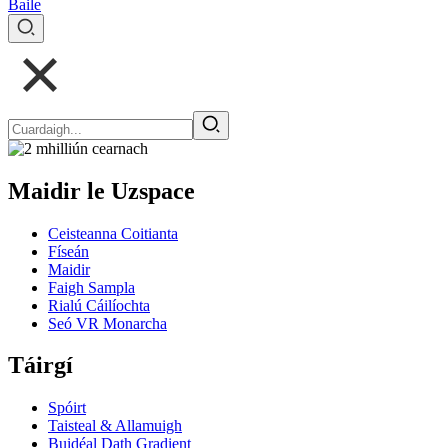
Baile
Maidir le Uzspace
Ceisteanna Coitianta
Físeán
Maidir
Faigh Sampla
Rialú Cáilíochta
Seó VR Monarcha
Táirgí
Spóirt
Taisteal & Allamuigh
Buidéal Dath Gradient