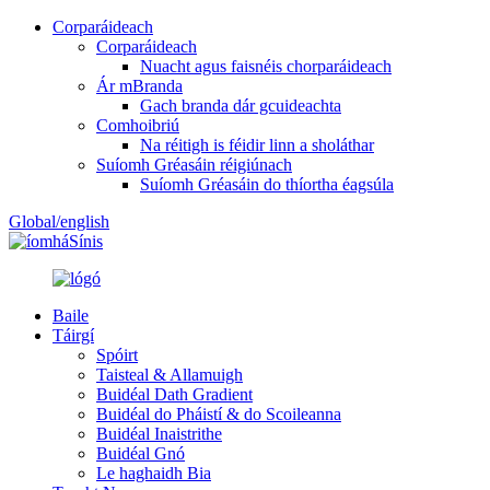
Corparáideach
Corparáideach
Nuacht agus faisnéis chorparáideach
Ár mBranda
Gach branda dár gcuideachta
Comhoibriú
Na réitigh is féidir linn a sholáthar
Suíomh Gréasáin réigiúnach
Suíomh Gréasáin do thíortha éagsúla
Global/english
Sínis
Baile
Táirgí
Spóirt
Taisteal & Allamuigh
Buidéal Dath Gradient
Buidéal do Pháistí & do Scoileanna
Buidéal Inaistrithe
Buidéal Gnó
Le haghaidh Bia