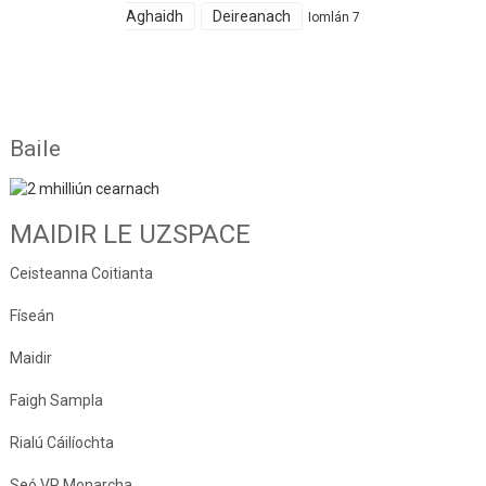
Aghaidh
Deireanach
Iomlán 7
Baile
MAIDIR LE UZSPACE
Ceisteanna Coitianta
Físeán
Maidir
Faigh Sampla
Rialú Cáilíochta
Seó VR Monarcha