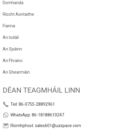
Domhanda
Ríocht Aontaithe
Fianna
An Iodáil
An Spáinn
An Fhrainc
An Ghearmáin
DÉAN TEAGMHÁIL LINN
Teil: 86-0755-28892961
WhatsApp: 86-18188610247
Ríomhphost: sales601@uzspace.com