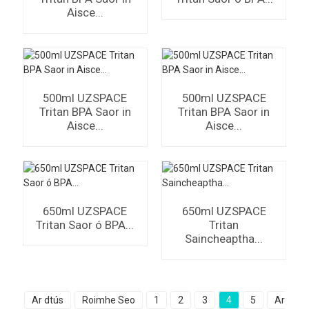
Aisce...
500ml UZSPACE
500ml UZSPACE
Tritan BPA Saor in
Tritan BPA Saor in
Aisce...
Aisce...
650ml UZSPACE
650ml UZSPACE
Tritan Saor ó BPA...
Tritan
Saincheaptha...
Ar dtús
Roimhe Seo
1
2
3
4
5
Ar