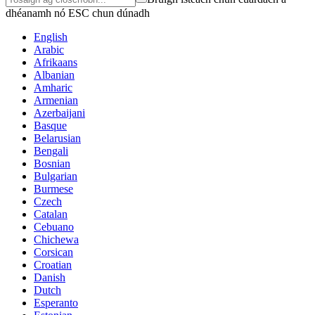
dhéanamh nó ESC chun dúnadh
English
Arabic
Afrikaans
Albanian
Amharic
Armenian
Azerbaijani
Basque
Belarusian
Bengali
Bosnian
Bulgarian
Burmese
Czech
Catalan
Cebuano
Chichewa
Corsican
Croatian
Danish
Dutch
Esperanto