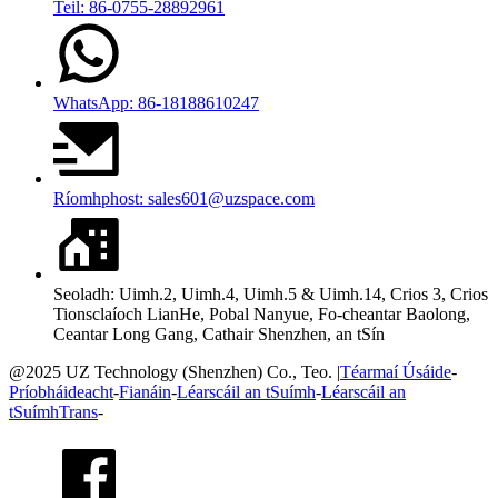
Teil: 86-0755-28892961
WhatsApp: 86-18188610247
Ríomhphost: sales601@uzspace.com
Seoladh: Uimh.2, Uimh.4, Uimh.5 & Uimh.14, Crios 3, Crios
Tionsclaíoch LianHe, Pobal Nanyue, Fo-cheantar Baolong,
Ceantar Long Gang, Cathair Shenzhen, an tSín
@2025 UZ Technology (Shenzhen) Co., Teo. |
Téarmaí Úsáide
-
Príobháideacht
-
Fianáin
-
Léarscáil an tSuímh
-
Léarscáil an
tSuímhTrans
-