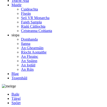
Teacht Nua
Maidir
Cuideachta
Físeán
Seó VR Monarcha
Faigh Sampla
Rialú Cáilíochta
Ceisteanna Coitianta
siopa
Domhanda
fianna
An Ghearmáin
Ríocht Aontaithe
An Fhrainc
An Spáinn
An Iodáil
An Rúis
Blag
Teagmháil
Baile
Táirgí
Spóirt