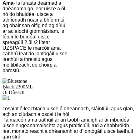
Ama
- Is furasta dearmad a
dhéanamh go leor uisce a ól
nó do bhuidéal uisce a
athlíonadh nuair a bhíonn tú
ag obair san oifig nó ag díriú
ar aclaíocht giomnáisiam. Is
féidir le buidéal uisce
spreagúil 2.3l /2 lítear
UZSPACE le marcóir ama
cabhrú leat do iontógáil uisce
laethúil a threisiú agus
meitibileacht do choirp a
bhrostú.
cosaint éifeachtach uisce ó dheannach, sláintiúil agus glan,
ach an clúdach a oscailt le hól
Tá marcóir ama uathúil ar an taobh amuigh ar ár mbuidéal
uisce eirgeanamaíochta agus praiticiúil, rud a chabhróidh
leat monatóireacht a dhéanamh ar d’iontógáil uisce laethúil
gan stró.