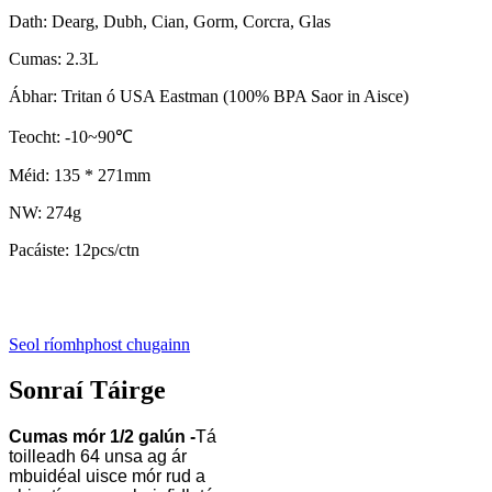
Dath: Dearg, Dubh, Cian, Gorm, Corcra, Glas
Cumas: 2.3L
Ábhar: Tritan ó USA Eastman (100% BPA Saor in Aisce)
Teocht: -10~90℃
Méid: 135 * 271mm
NW: 274g
Pacáiste: 12pcs/ctn
Seol ríomhphost chugainn
Sonraí Táirge
Cumas mór 1/2 galún -
Tá
toilleadh 64 unsa ag ár
mbuidéal uisce mór rud a