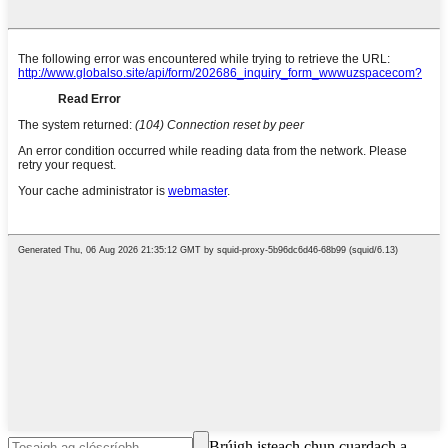
Brúigh isteach chun cuardach a