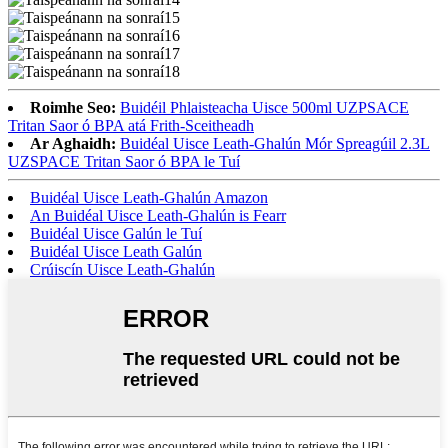
Roimhe Seo:
Buidéil Phlaisteacha Uisce 500ml UZPSACE
Tritan Saor ó BPA atá Frith-Sceitheadh
Ar Aghaidh:
Buidéal Uisce Leath-Ghalún Mór Spreagúil 2.3L
UZSPACE Tritan Saor ó BPA le Tuí
Buidéal Uisce Leath-Ghalún Amazon
An Buidéal Uisce Leath-Ghalún is Fearr
Buidéal Uisce Galún le Tuí
Buidéal Uisce Leath Galún
Crúiscín Uisce Leath-Ghalún