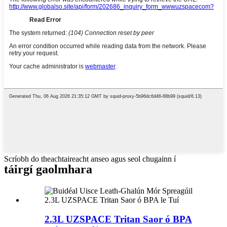
Scríobh do theachtaireacht anseo agus seol chugainn í
táirgí gaolmhara
2.3L UZSPACE Tritan Saor ó BPA