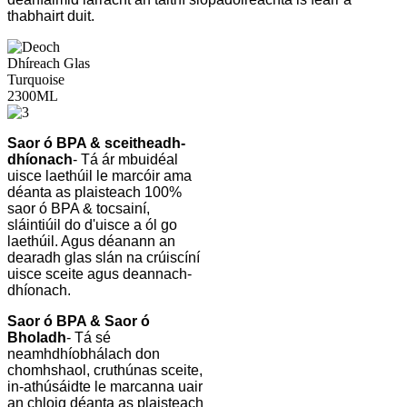
thabhairt duit.
Saor ó BPA & sceitheadh-
dhíonach
- Tá ár mbuidéal
uisce laethúil le marcóir ama
déanta as plaisteach 100%
saor ó BPA & tocsainí,
sláintiúil do d'uisce a ól go
laethúil. Agus déanann an
dearadh glas slán na crúiscíní
uisce sceite agus deannach-
dhíonach.
Saor ó BPA & Saor ó
Bholadh
- Tá sé
neamhdhíobhálach don
chomhshaol, cruthúnas sceite,
in-athúsáidte le marcanna uair
an chloig déanta as plaisteach