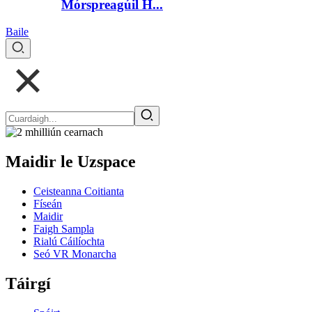
Mórspreagúil H...
Baile
Maidir le Uzspace
Ceisteanna Coitianta
Físeán
Maidir
Faigh Sampla
Rialú Cáilíochta
Seó VR Monarcha
Táirgí