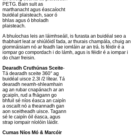
PETG. Bain sult as
marthanacht agus éascaíocht
buidéal plaisteach, saor ó
bhlas agus ó bholadh
plaisteach.
A bhuíochas leis an láimhseáil, is furasta an buidéal seo a
thabhairt leat ar shiúlóidí fada, ar thurais champála, chuig an
giomnáisiam nó ar feadh lae iomláin ar an trá. Is féidir é a
iompar go compordach i do lámh, agus is féidir é a iompar i
do charr freisin.
Dearadh Cruthúnas Sceite
-
Tá dearadh sceite 360° ag
buidéal uisce 2.3l /2 lítear. Tá
dearadh neamh-shleamhain
ag an rubar cnapánach ar an
gcaipín, rud a fhágann go
bhfuil sé níos éasca an caipín
a oscailt nó a theannadh gan
aon sceitheadh ​​uisce. Tagann
sé le caipín óil éasca, agus
strap iompair níolóin láidir.
Cumas Níos Mó & Marcóir