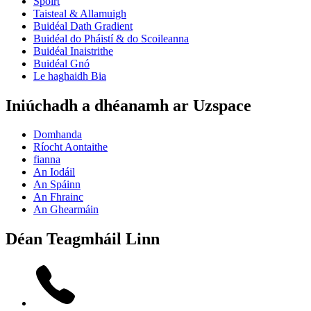
Spóirt
Taisteal & Allamuigh
Buidéal Dath Gradient
Buidéal do Pháistí & do Scoileanna
Buidéal Inaistrithe
Buidéal Gnó
Le haghaidh Bia
Iniúchadh a dhéanamh ar Uzspace
Domhanda
Ríocht Aontaithe
fianna
An Iodáil
An Spáinn
An Fhrainc
An Ghearmáin
Déan Teagmháil Linn