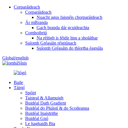
Corparáideach
Corparáideach
Nuacht agus faisnéis chorparáideach
Ár mBranda
Gach branda dár gcuideachta
Comhoibriú
Na réitigh is féidir linn a sholáthar
Suíomh Gréasáin réigiúnach
Suíomh Gréasáin do thíortha éagsúla
Global/english
Sínis
Baile
Táirgí
Spóirt
Taisteal & Allamuigh
Buidéal Dath Gradient
Buidéal do Pháistí & do Scoileanna
Buidéal Inaistrithe
Buidéal Gnó
Le haghaidh Bia