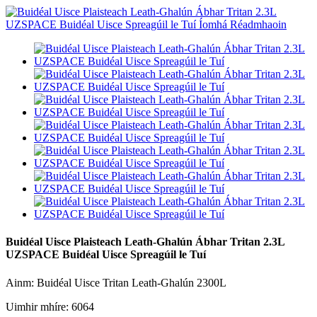
Buidéal Uisce Plaisteach Leath-Ghalún Ábhar Tritan 2.3L
UZSPACE Buidéal Uisce Spreagúil le Tuí
Ainm: Buidéal Uisce Tritan Leath-Ghalún 2300L
Uimhir mhíre: 6064