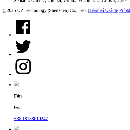
Seoladh: Uimh.2, Uimh.4, Uimh.5 & Uimh.14, Crios 3, Crios 
@2025 UZ Technology (Shenzhen) Co., Teo. |
Téarmaí Úsáide
-
Príob
Fón
Fón
+86 18188610247