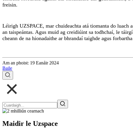
freisin.
Léirigh UZSPACE, mar chuideachta atá tiomanta do luach a c
an taispeántas. Agus muid ag creidiúint sa todhchaí, le táir
cheann de na hionadaithe ar bhrandaí taighde agus forbartha 
Am an phoist: 19 Eanáir 2024
Baile
Maidir le Uzspace