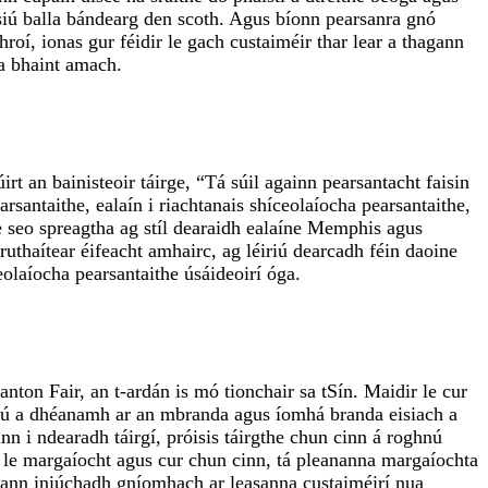
maisiú balla bándearg den scoth. Agus bíonn pearsanra gnó
roí, ionas gur féidir le gach custaiméir thar lear a thagann
 a bhaint amach.
 an bainisteoir táirge, “Tá súil againn pearsantacht faisin
rsantaithe, ealaín i riachtanais shíceolaíocha pearsantaithe,
ce seo spreagtha ag stíl dearaidh ealaíne Memphis agus
uthaítear éifeacht amhairc, ag léiriú dearcadh féin daoine
olaíocha pearsantaithe úsáideoirí óga.
on Fair, an t-ardán is mó tionchair sa tSín. Maidir le cur
rádú a dhéanamh ar an mbranda agus íomhá branda eisiach a
nn i ndearadh táirgí, próisis táirgthe chun cinn á roghnú
r le margaíocht agus cur chun cinn, tá pleananna margaíochta
anann iniúchadh gníomhach ar leasanna custaiméirí nua