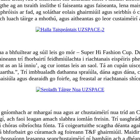
ngthe ag an tsraith inslithe tí faiseanta agus faiseanta, lena 
róisis ar fad, ag soláthar eolais ghairmiúil agus seirbhís ó ch
h luach táirge a mhothú, agus aitheantas go leor custaiméirí
bhfuiltear ag súil leis go mór – Super Hi Fashion Cup. Dúirt
eann trí fhorbairtí feidhmiúlachta i riachtanais eispéiris phea
 as an lá inniu’, ag cur iontas leis an saol. Tá an cupán uis
uartha.”, Trí imbhualadh dathanna spraíúla, dána agus dána, cr
úla agus dearaidh go foirfe, ag freastal ar riachtanais shíce
íomhach ar mhargaí nua agus ar chustaiméirí nua tríd an Cant
rgí, ach faoi leagan amach slabhra iomlán freisin. Trí uasgh
i chóras oibríochta fónta. Tá coigeartuithe scagtha déanta agai
gí á bhforbairt go cúramach ag foireann T&F ghairmiúil. Maidi
 a chosnaíonn leasanna seanchustaiméirí ní hamháin ach a dhé