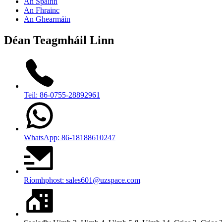
An Spáinn
An Fhrainc
An Ghearmáin
Déan Teagmháil Linn
Teil: 86-0755-28892961
WhatsApp: 86-18188610247
Ríomhphost: sales601@uzspace.com