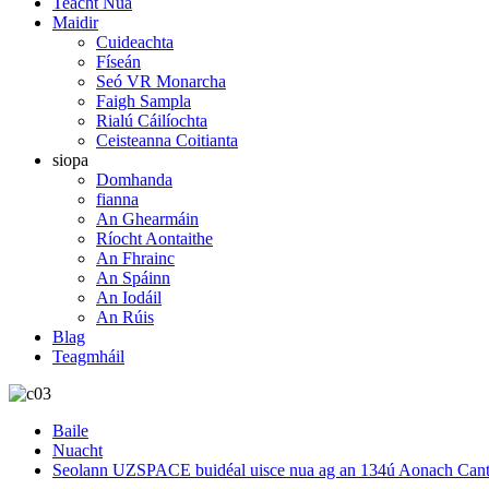
Teacht Nua
Maidir
Cuideachta
Físeán
Seó VR Monarcha
Faigh Sampla
Rialú Cáilíochta
Ceisteanna Coitianta
siopa
Domhanda
fianna
An Ghearmáin
Ríocht Aontaithe
An Fhrainc
An Spáinn
An Iodáil
An Rúis
Blag
Teagmháil
Baile
Nuacht
Seolann UZSPACE buidéal uisce nua ag an 134ú Aonach Can