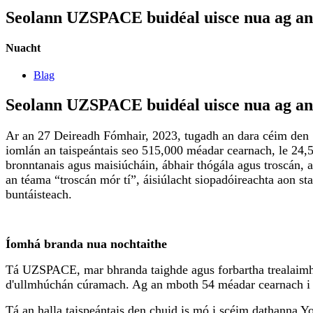
Seolann UZSPACE buidéal uisce nua ag a
Nuacht
Blag
Seolann UZSPACE buidéal uisce nua ag a
Ar an 27 Deireadh Fómhair, 2023, tugadh an dara céim den 
iomlán an taispeántais seo 515,000 méadar cearnach, le 24,55
bronntanais agus maisiúcháin, ábhair thógála agus troscán, a
an téama “troscán mór tí”, áisiúlacht siopadóireachta aon sta
buntáisteach.
Íomhá branda nua nochtaithe
Tá UZSPACE, mar bhranda taighde agus forbartha trealaimh 
d'ullmhúchán cúramach. Ag an mboth 54 méadar cearnach i Hal
Tá an halla taispeántais den chuid is mó i scéim dathanna You