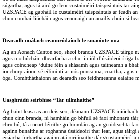
súgartha, agus tá aird go leor custaiméirí taispeántais tarrai
UZSPACE ag gabháil le custaiméirí taispeántais ar feadh an ph
chun comhairliúcháin agus ceannaigh an anailís chuimsitheac
Dearadh nuálach ceannródaíoch le smaointe nua
Ag an Aonach Canton seo, sheol branda UZSPACE táirge nua a 
agus mothúcháin dhearfacha a chur in iúl d’úsáideoirí óga bain
agus coincheap ‘duine féin a shásamh agus taitneamh a bhaint
ionchorpraíonn sé eilimintí ar nós poncanna, cuartha, agus c
óga. Comhtháthaíonn an dearadh seo feidhmeanna ealaíne maisi
Uasghrádú seirbhíse “Tar ullmhaithe”
Ag baint leasa as an deis seo, déanann UZSPACE iniúchadh gn
chun cinn branda, ní hamháin go bhfuil sé faoi mhonarú tái
chruthú, tá a neart léirithe go hiomlán ag an gcuideachta fao
againn bunaithe ar roghanna úsáideoirí thar lear, agus táir
eisiacha forbartha againn atá oiriúnaithe dár gcustaiméirí,