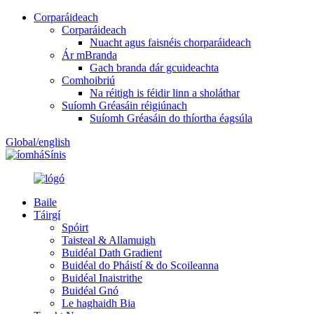
Corparáideach
Corparáideach
Nuacht agus faisnéis chorparáideach
Ár mBranda
Gach branda dár gcuideachta
Comhoibriú
Na réitigh is féidir linn a sholáthar
Suíomh Gréasáin réigiúnach
Suíomh Gréasáin do thíortha éagsúla
Global/english
Sínis
Baile
Táirgí
Spóirt
Taisteal & Allamuigh
Buidéal Dath Gradient
Buidéal do Pháistí & do Scoileanna
Buidéal Inaistrithe
Buidéal Gnó
Le haghaidh Bia