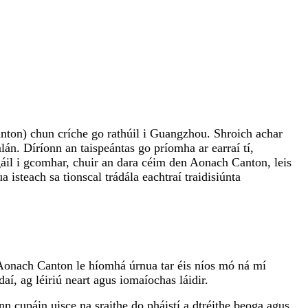
ton) chun críche go rathúil i Guangzhou. Shroich achar
án. Díríonn an taispeántas go príomha ar earraí tí,
gáil i gcomhar, chuir an dara céim den Aonach Canton, leis
isteach sa tionscal trádála eachtraí traidisiúnta
Aonach Canton le híomhá úrnua tar éis níos mó ná mí
í, ag léiriú neart agus iomaíochas láidir.
nn cupáin uisce na sraithe do pháistí a dtréithe beoga agus