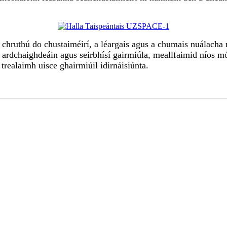
hruthú do chustaiméirí, a léargais agus a chumais nuálacha m
gí ardchaighdeáin agus seirbhísí gairmiúla, meallfaimid níos mó
trealaimh uisce ghairmiúil idirnáisiúnta.