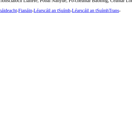
Tionsclaíoch LianHe, Pobal Nanyue, Fo-cheantar Baolong, Ceantar Lo
háideacht
-
Fianáin
-
Léarscáil an tSuímh
-
Léarscáil an tSuímhTrans
-