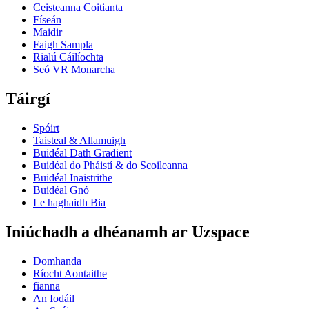
Ceisteanna Coitianta
Físeán
Maidir
Faigh Sampla
Rialú Cáilíochta
Seó VR Monarcha
Táirgí
Spóirt
Taisteal & Allamuigh
Buidéal Dath Gradient
Buidéal do Pháistí & do Scoileanna
Buidéal Inaistrithe
Buidéal Gnó
Le haghaidh Bia
Iniúchadh a dhéanamh ar Uzspace
Domhanda
Ríocht Aontaithe
fianna
An Iodáil