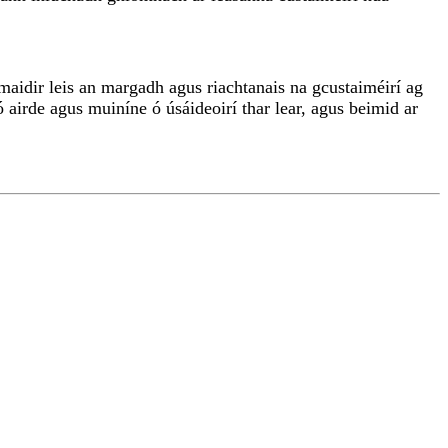
aidir leis an margadh agus riachtanais na gcustaiméirí ag
 airde agus muiníne ó úsáideoirí thar lear, agus beimid ar