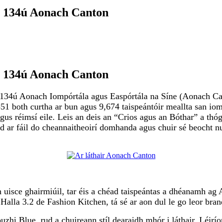
n 134ú Aonach Canton
n 134ú Aonach Canton
134ú Aonach Iompórtála agus Easpórtála na Síne (Aonach Can
1 both curtha ar bun agus 9,674 taispeántóir meallta san ioml
gus réimsí eile. Leis an deis an “Crios agus an Bóthar” a thó
d ar fáil do cheannaitheoirí domhanda agus chuir sé beocht nua 
uisce ghairmiúil, tar éis a chéad taispeántas a dhéanamh ag 
la 3.2 de Fashion Kitchen, tá sé ar aon dul le go leor branda
zhi Blue, rud a chuireann stíl dearaidh mhór i láthair. Léirío