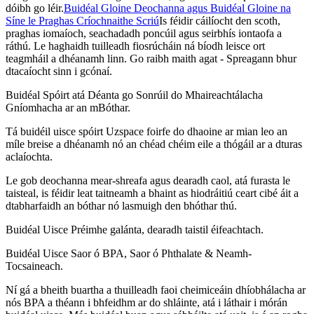
dóibh go léir.
Buidéal Gloine Deochanna agus Buidéal Gloine na
Síne le Praghas Críochnaithe Scriú
Is féidir cáilíocht den scoth,
praghas iomaíoch, seachadadh poncúil agus seirbhís iontaofa a
ráthú. Le haghaidh tuilleadh fiosrúcháin ná bíodh leisce ort
teagmháil a dhéanamh linn. Go raibh maith agat - Spreagann bhur
dtacaíocht sinn i gcónaí.
Buidéal Spóirt atá Déanta go Sonrúil do Mhaireachtálacha
Gníomhacha ar an mBóthar.
Tá buidéil uisce spóirt Uzspace foirfe do dhaoine ar mian leo an
míle breise a dhéanamh nó an chéad chéim eile a thógáil ar a dturas
aclaíochta.
Le gob deochanna mear-shreafa agus dearadh caol, atá furasta le
taisteal, is féidir leat taitneamh a bhaint as hiodráitiú ceart cibé áit a
dtabharfaidh an bóthar nó lasmuigh den bhóthar thú.
Buidéal Uisce Préimhe galánta, dearadh taistil éifeachtach.
Buidéal Uisce Saor ó BPA, Saor ó Phthalate & Neamh-
Tocsaineach.
Ní gá a bheith buartha a thuilleadh faoi cheimiceáin dhíobhálacha ar
nós BPA a théann i bhfeidhm ar do shláinte, atá i láthair i mórán