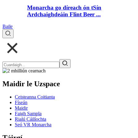
Monarcha go díreach ón tSín
Ardchaighdeáin Flint Beer ...
Baile
Maidir le Uzspace
Ceisteanna Coitianta
Físeán
Maidir
Faigh Sampla
Rialú Cáilíochta
Seó VR Monarcha
Táirgí