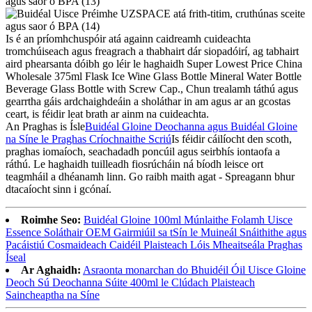
Is é an príomhchuspóir atá againn caidreamh cuideachta
tromchúiseach agus freagrach a thabhairt dár siopadóirí, ag tabhairt
aird phearsanta dóibh go léir le haghaidh Super Lowest Price China
Wholesale 375ml Flask Ice Wine Glass Bottle Mineral Water Bottle
Beverage Glass Bottle with Screw Cap., Chun trealamh táthú agus
gearrtha gáis ardchaighdeáin a sholáthar in am agus ar an gcostas
ceart, is féidir leat brath ar ainm na cuideachta.
An Praghas is Ísle
Buidéal Gloine Deochanna agus Buidéal Gloine
na Síne le Praghas Críochnaithe Scriú
Is féidir cáilíocht den scoth,
praghas iomaíoch, seachadadh poncúil agus seirbhís iontaofa a
ráthú. Le haghaidh tuilleadh fiosrúcháin ná bíodh leisce ort
teagmháil a dhéanamh linn. Go raibh maith agat - Spreagann bhur
dtacaíocht sinn i gcónaí.
Roimhe Seo:
Buidéal Gloine 100ml Múnlaithe Folamh Uisce
Essence Soláthair OEM Gairmiúil sa tSín le Muineál Snáithithe agus
Pacáistiú Cosmaideach Caidéil Plaisteach Lóis Mheaitseála Praghas
Íseal
Ar Aghaidh:
Asraonta monarchan do Bhuidéil Óil Uisce Gloine
Deoch Sú Deochanna Súite 400ml le Clúdach Plaisteach
Saincheaptha na Síne