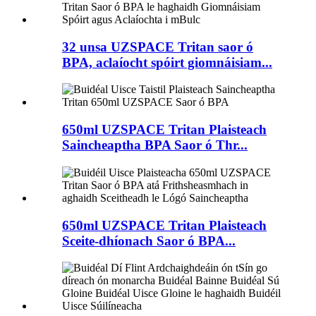
32 unsa UZSPACE Tritan saor ó
BPA, aclaíocht spóirt giomnáisiam...
650ml UZSPACE Tritan Plaisteach
Saincheaptha BPA Saor ó Thr...
650ml UZSPACE Tritan Plaisteach
Sceite-dhíonach Saor ó BPA...