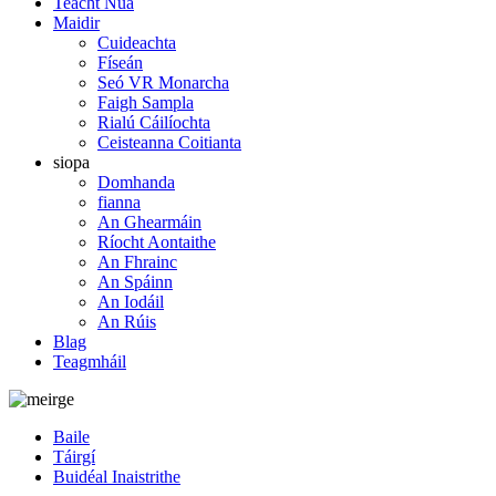
Teacht Nua
Maidir
Cuideachta
Físeán
Seó VR Monarcha
Faigh Sampla
Rialú Cáilíochta
Ceisteanna Coitianta
siopa
Domhanda
fianna
An Ghearmáin
Ríocht Aontaithe
An Fhrainc
An Spáinn
An Iodáil
An Rúis
Blag
Teagmháil
Baile
Táirgí
Buidéal Inaistrithe