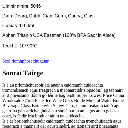
Uimhir mhíre: 5046
Dath: Dearg, Dubh, Cian, Gorm, Corcra, Glas
Cumas: 1100ml
Ábhar: Tritan ó USA Eastman (100% BPA Saor in Aisce)
Teocht: -10~90℃
Seol ríomhphost chugainn
Sonraí Táirge
Is é an príomhchuspóir atá againn caidreamh cuideachta
tromchúiseach agus freagrach a thabhairt dár siopadóirí, ag tabhairt
aird phearsanta dóibh go léir le haghaidh Super Lowest Price China
Wholesale 375ml Flask Ice Wine Glass Bottle Mineral Water Bottle
Beverage Glass Bottle with Screw Cap., Chun trealamh táthú agus
gearrtha gáis ardchaighdeáin a sholáthar in am agus ar an gcostas
ceart, is féidir leat brath ar ainm na cuideachta.
Is é ár bpríomhchuspóir caidreamh cuideachta tromchúiseach agus
freagrach a thabhairt dár gcustaiméirí, ag tabhairt aird phearsanta