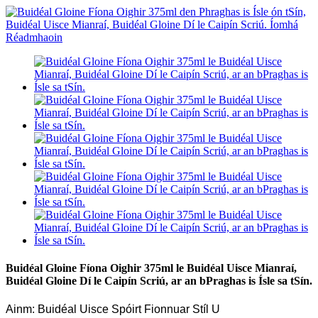
Buidéal Gloine Fíona Oighir 375ml le Buidéal Uisce Mianraí,
Buidéal Gloine Dí le Caipín Scriú, ar an bPraghas is Ísle sa tSín.
Ainm: Buidéal Uisce Spóirt Fionnuar Stíl U