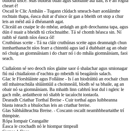
buidéal uisce. Más buidéal buan agus sábháilte atá uait, is é an rogha
cheart é!
Oscail le Clic Amháin - Tugann clúdach smeach-barr aonláimhe
rochtain thapa, éasca duit ar d'uisce úr gan a bheith ort stop a chur
leis an méid atá á dhéanamh agat.
Cliceáil an cnaipe le do mhéar, ardaigh an gob deochanna tapa, agus
dún é nuair a bheidh tú críochnaithe. Tá sé chomh héasca sin. Ní
raibh sé riamh níos éasca ól!
Cruthúnas sceite - Tá na cláir cruthúnas sceite agus deannaigh chun
inmharthanacht níos fearr a chinntiú agus iad á dtabhairt ag an obair
nó chuig an giomnáisiam i do charr nó i do mhála giomnáisiam, faoi
seach.
Ciallaíonn sé seo deoch níos glaine saor ó shalachar agus smionagar
fiú má chiallaíonn d’eachtra go mbeidh tú beagáinín salach.
Glac le Fíorshláinte agus Folláine - Is í an hiodráitiú an eochair chun
stíl mhaireachtála shláintiúil a choinneáil, bíodh sé sa bhaile, ag an
obair nó sa giomnáisiam. Ba mhaith linn cabhrú leat dul i ngleic le
gach míle, ardaitheoir nó sliabh le tacaíocht iontaofa.
Dearadh Criathar Torthaí Breise - Cuir torthaí agus luibheanna
blasta isteach a bhuíochas leis an criathar breise.
Glas Sábháilteachta Breise. - Coscann oscailt neamhbheartaithe trí
thimpiste.
Rópa Iompair Ceangailte
Éasca le crochadh nó le hiompar timpeall