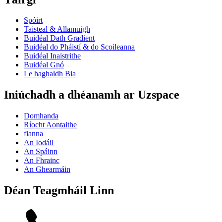
Spóirt
Taisteal & Allamuigh
Buidéal Dath Gradient
Buidéal do Pháistí & do Scoileanna
Buidéal Inaistrithe
Buidéal Gnó
Le haghaidh Bia
Iniúchadh a dhéanamh ar Uzspace
Domhanda
Ríocht Aontaithe
fianna
An Iodáil
An Spáinn
An Fhrainc
An Ghearmáin
Déan Teagmháil Linn