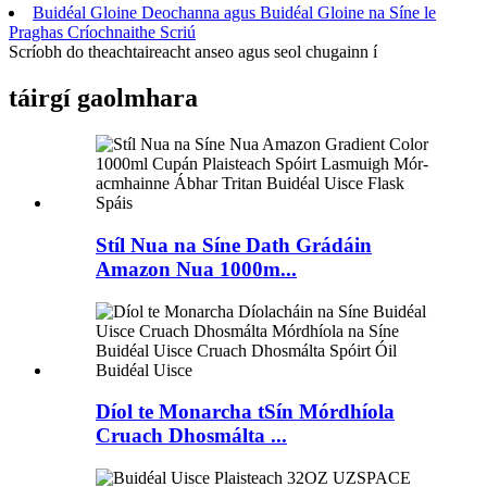
Buidéal Gloine Deochanna agus Buidéal Gloine na Síne le
Praghas Críochnaithe Scriú
Scríobh do theachtaireacht anseo agus seol chugainn í
táirgí gaolmhara
Stíl Nua na Síne Dath Grádáin
Amazon Nua 1000m...
Díol te Monarcha tSín Mórdhíola
Cruach Dhosmálta ...