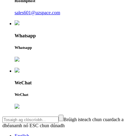
Ríomhphost
sales601@uzspace.com
Whatsapp
Whatsapp
WeChat
WeChat
Brúigh isteach chun cuardach a
dhéanamh nó ESC chun dúnadh
English