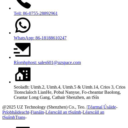
Teil: 86-0755-28892961
WhatsApp: 86-18188610247
Ríomhphost: sales601@uzspace.com
Seoladh: Uimh.2, Uimh.4, Uimh.5 & Uimh.14, Crios 3, Crios
Tionsclaíoch LianHe, Pobal Nanyue, Fo-cheantar Baolong,
Ceantar Long Gang, Cathair Shenzhen, an tSín
@2025 UZ Technology (Shenzhen) Co., Teo. |
Téarmaí Úsáide
-
Príobháideacht
-
Fianáin
-
Léarscáil an tSuímh
-
Léarscáil an
tSuímhTrans
-