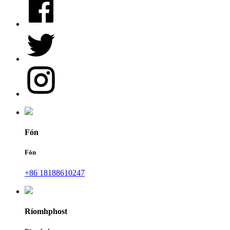
Fón
Fón
+86 18188610247
Ríomhphost