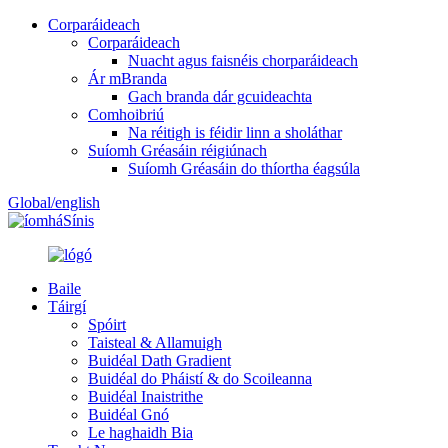
Corparáideach
Corparáideach
Nuacht agus faisnéis chorparáideach
Ár mBranda
Gach branda dár gcuideachta
Comhoibriú
Na réitigh is féidir linn a sholáthar
Suíomh Gréasáin réigiúnach
Suíomh Gréasáin do thíortha éagsúla
Global/english
Sínis
Baile
Táirgí
Spóirt
Taisteal & Allamuigh
Buidéal Dath Gradient
Buidéal do Pháistí & do Scoileanna
Buidéal Inaistrithe
Buidéal Gnó
Le haghaidh Bia