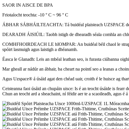
SAOR IN AISCE DE BPA
Friotaíocht teochta: -10 ° C ~ 96 ° C
ÁBHAR SÁBHÁILTEACHTA: Tá buidéal plaisteach UZSPACE déanta as áb
DEARADH ÁISIÚIL: Taobh istigh de dhearadh séala comhla an chlúdai
COMHFHOIRDEACH LE hIOMPAR: An buidéal béil chaol le strap láimhe d
spóirt lasmuigh agus laistigh a dhéanamh.
Éasca le Glanadh: Leis an mbéal leathan seo, is furasta ciúbanna oighi
Mar gheall ar nádúr an ábhair, ba cheart na pointí seo a leanas a choi
Agus Uzspace® á úsáid agat den chéad uair, croith é le huisce ag thar
Ceisteanna faoi úsáid an chupáin uisce: Is é an teocht úsáide is fearr 
Chun an teocht ard a sheachaint, ní féidir aer te a scaoileadh, agus é 