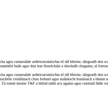
cha agus cumarsáide ardteicneolaíochta trí stíl bhreise, táirgeadh den s
staiméirí baile agus thar lear fiosrúcháin a sheoladh chugainn, tá foirean
cha agus cumarsáide ardteicneolaíochta trí stíl bhreise, táirgeadh den sc
eachtóir creidiúnach chun forbairt agus nuálaíocht leanúnach a bhaint ama
. Tá roinnt daoine T&F a bhfuil taithí acu againn agus cuirimid fáilte