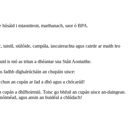
úsáid i miasniteoir, marthanach, saor ó BPA.
il, siúlóide, campála, iascaireachta agus cairde ar maith leo
d is mó as tritan a dhéantar sna Stáit Aontaithe.
 as fadhb díghalrúcháin an chupáin uisce:
 chun an cupán ar fad a dhó agus a chócaráil!
a an cupán a dhífhoirmiú. Toisc go bhfuil an cupán uisce an-daingean.
la nóiméad, agus ansin an buidéal a chlúdach!