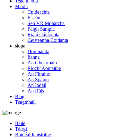
Teacht Nua
Maidir
Cuideachta
Físeán
Seó VR Monarcha
Faigh Sampla
Rialú Cáilíochta
Ceisteanna Coitianta
siopa
Domhanda
fianna
An Ghearmáin
Ríocht Aontaithe
An Fhrainc
An Spáinn
An Iodáil
An Rúis
Blag
Teagmháil
Baile
Táirgí
Buidéal Inaistrithe