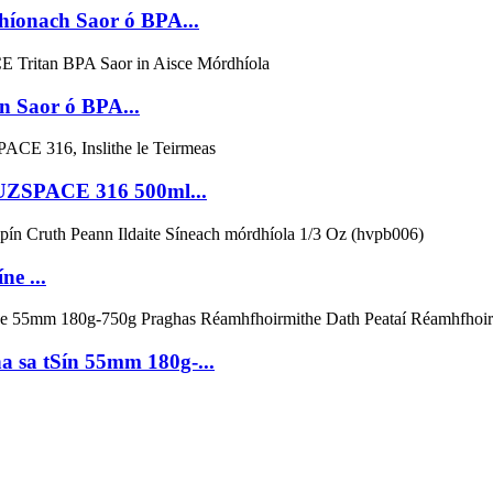
híonach Saor ó BPA...
 Saor ó BPA...
 UZSPACE 316 500ml...
ne ...
a sa tSín 55mm 180g-...