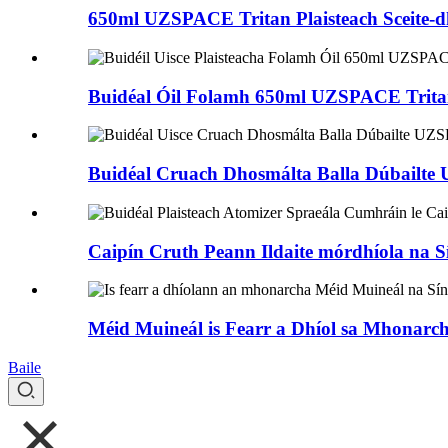
650ml UZSPACE Tritan Plaisteach Sceite-d
Buidéal Óil Folamh 650ml UZSPACE Tritan
Buidéal Cruach Dhosmálta Balla Dúbailte
Caipín Cruth Peann Ildaite mórdhíola na Sí
Méid Muineál is Fearr a Dhíol sa Mhonarch
Baile