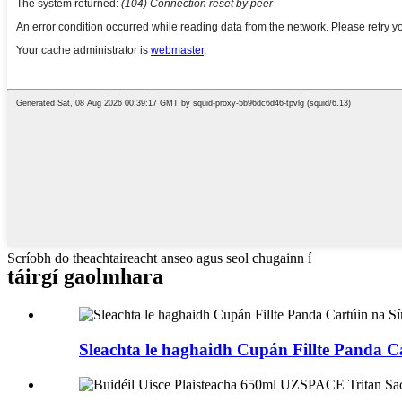
Scríobh do theachtaireacht anseo agus seol chugainn í
táirgí gaolmhara
Sleachta le haghaidh Cupán Fillte Panda Ca