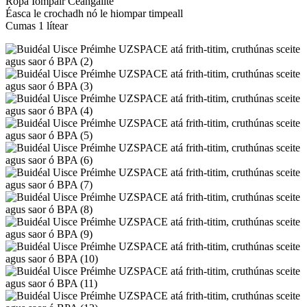
Rópa Iompair Ceangailte
Éasca le crochadh nó le hiompar timpeall
Cumas 1 lítear