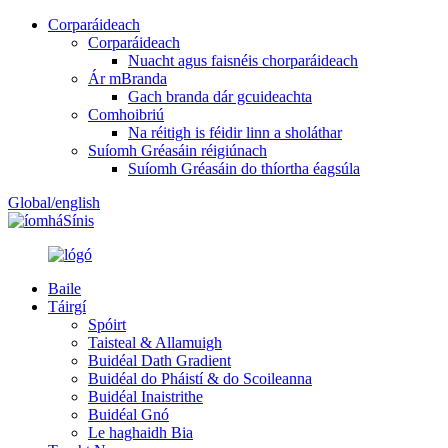
Corparáideach
Corparáideach
Nuacht agus faisnéis chorparáideach
Ár mBranda
Gach branda dár gcuideachta
Comhoibriú
Na réitigh is féidir linn a sholáthar
Suíomh Gréasáin réigiúnach
Suíomh Gréasáin do thíortha éagsúla
Global/english
Sínis
Baile
Táirgí
Spóirt
Taisteal & Allamuigh
Buidéal Dath Gradient
Buidéal do Pháistí & do Scoileanna
Buidéal Inaistrithe
Buidéal Gnó
Le haghaidh Bia