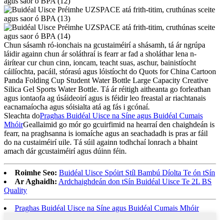
Chun sásamh ró-ionchais na gcustaiméirí a shásamh, tá ár ngrúpa
láidir againn chun ár soláthraí is fearr ar fad a sholáthar lena n-
áirítear cur chun cinn, ioncam, teacht suas, aschur, bainistíocht
cáilíochta, pacáil, stórasú agus lóistíocht do Quots for China Cartoon
Panda Folding Cup Student Water Bottle Large Capacity Creative
Silica Gel Sports Water Bottle. Tá ár réitigh aitheanta go forleathan
agus iontaofa ag úsáideoirí agus is féidir leo freastal ar riachtanais
eacnamaíocha agus sóisialta atá ag fás i gcónaí.
Sleachta do
Praghas Buidéal Uisce na Síne agus Buidéal Cumais
Mhóir
Geallaimid go mór go gcuirfimid na hearraí den chaighdeán is
fearr, na praghsanna is iomaíche agus an seachadadh is pras ar fáil
do na custaiméirí uile. Tá súil againn todhchaí lonrach a bhaint
amach dár gcustaiméirí agus dúinn féin.
Roimhe Seo:
Buidéal Uisce Spóirt Stíl Bambú Díolta Te ón tSín
Ar Aghaidh:
Ardchaighdeán don tSín Buidéal Uisce Te 2L BS
Quality
Praghas Buidéal Uisce na Síne agus Buidéal Cumais Mhóir