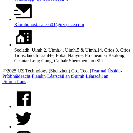
Ríomhphost: sales601@uzspace.com
Seoladh: Uimh.2, Uimh.4, Uimh.5 & Uimh.14, Crios 3, Crios
Tionsclaíoch LianHe, Pobal Nanyue, Fo-cheantar Baolong,
Ceantar Long Gang, Cathair Shenzhen, an tSín
@2025 UZ Technology (Shenzhen) Co., Teo. |
Téarmaí Úsáide
-
Príobháideacht
-
Fianáin
-
Léarscáil an tSuímh
-
Léarscáil an
tSuímhTrans
-