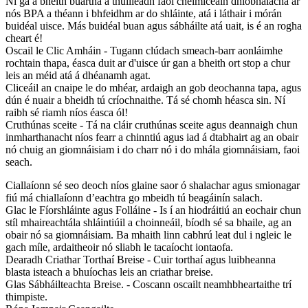
Ní gá a bheith buartha a thuilleadh faoi cheimiceáin dhíobhálacha ar
nós BPA a théann i bhfeidhm ar do shláinte, atá i láthair i mórán
buidéal uisce. Más buidéal buan agus sábháilte atá uait, is é an rogha
cheart é!
Oscail le Clic Amháin - Tugann clúdach smeach-barr aonláimhe
rochtain thapa, éasca duit ar d'uisce úr gan a bheith ort stop a chur
leis an méid atá á dhéanamh agat.
Cliceáil an cnaipe le do mhéar, ardaigh an gob deochanna tapa, agus
dún é nuair a bheidh tú críochnaithe. Tá sé chomh héasca sin. Ní
raibh sé riamh níos éasca ól!
Cruthúnas sceite - Tá na cláir cruthúnas sceite agus deannaigh chun
inmharthanacht níos fearr a chinntiú agus iad á dtabhairt ag an obair
nó chuig an giomnáisiam i do charr nó i do mhála giomnáisiam, faoi
seach.
Ciallaíonn sé seo deoch níos glaine saor ó shalachar agus smionagar
fiú má chiallaíonn d’eachtra go mbeidh tú beagáinín salach.
Glac le Fíorshláinte agus Folláine - Is í an hiodráitiú an eochair chun
stíl mhaireachtála shláintiúil a choinneáil, bíodh sé sa bhaile, ag an
obair nó sa giomnáisiam. Ba mhaith linn cabhrú leat dul i ngleic le
gach míle, ardaitheoir nó sliabh le tacaíocht iontaofa.
Dearadh Criathar Torthaí Breise - Cuir torthaí agus luibheanna
blasta isteach a bhuíochas leis an criathar breise.
Glas Sábháilteachta Breise. - Coscann oscailt neamhbheartaithe trí
thimpiste.