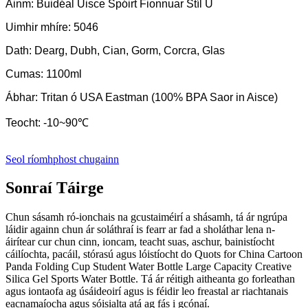
Ainm: Buidéal Uisce Spóirt Fionnuar Stíl U
Uimhir mhíre: 5046
Dath: Dearg, Dubh, Cian, Gorm, Corcra, Glas
Cumas: 1100ml
Ábhar: Tritan ó USA Eastman (100% BPA Saor in Aisce)
Teocht: -10~90℃
Seol ríomhphost chugainn
Sonraí Táirge
Chun sásamh ró-ionchais na gcustaiméirí a shásamh, tá ár ngrúpa
láidir againn chun ár soláthraí is fearr ar fad a sholáthar lena n-
áirítear cur chun cinn, ioncam, teacht suas, aschur, bainistíocht
cáilíochta, pacáil, stórasú agus lóistíocht do Quots for China Cartoon
Panda Folding Cup Student Water Bottle Large Capacity Creative
Silica Gel Sports Water Bottle. Tá ár réitigh aitheanta go forleathan
agus iontaofa ag úsáideoirí agus is féidir leo freastal ar riachtanais
eacnamaíocha agus sóisialta atá ag fás i gcónaí.