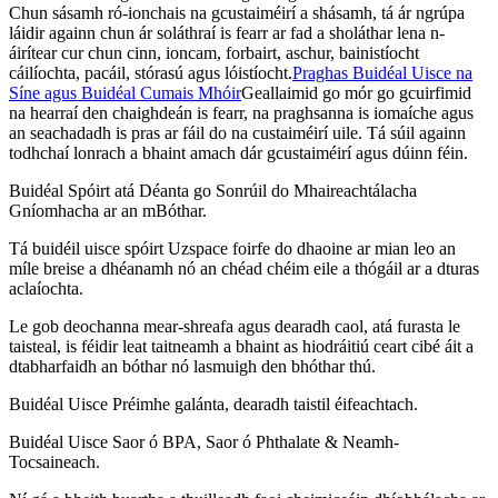
Chun sásamh ró-ionchais na gcustaiméirí a shásamh, tá ár ngrúpa
láidir againn chun ár soláthraí is fearr ar fad a sholáthar lena n-
áirítear cur chun cinn, ioncam, forbairt, aschur, bainistíocht
cáilíochta, pacáil, stórasú agus lóistíocht.
Praghas Buidéal Uisce na
Síne agus Buidéal Cumais Mhóir
Geallaimid go mór go gcuirfimid
na hearraí den chaighdeán is fearr, na praghsanna is iomaíche agus
an seachadadh is pras ar fáil do na custaiméirí uile. Tá súil againn
todhchaí lonrach a bhaint amach dár gcustaiméirí agus dúinn féin.
Buidéal Spóirt atá Déanta go Sonrúil do Mhaireachtálacha
Gníomhacha ar an mBóthar.
Tá buidéil uisce spóirt Uzspace foirfe do dhaoine ar mian leo an
míle breise a dhéanamh nó an chéad chéim eile a thógáil ar a dturas
aclaíochta.
Le gob deochanna mear-shreafa agus dearadh caol, atá furasta le
taisteal, is féidir leat taitneamh a bhaint as hiodráitiú ceart cibé áit a
dtabharfaidh an bóthar nó lasmuigh den bhóthar thú.
Buidéal Uisce Préimhe galánta, dearadh taistil éifeachtach.
Buidéal Uisce Saor ó BPA, Saor ó Phthalate & Neamh-
Tocsaineach.