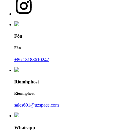
Fón
Fón
+86 18188610247
Ríomhphost
Ríomhphost
sales601@uzspace.com
Whatsapp