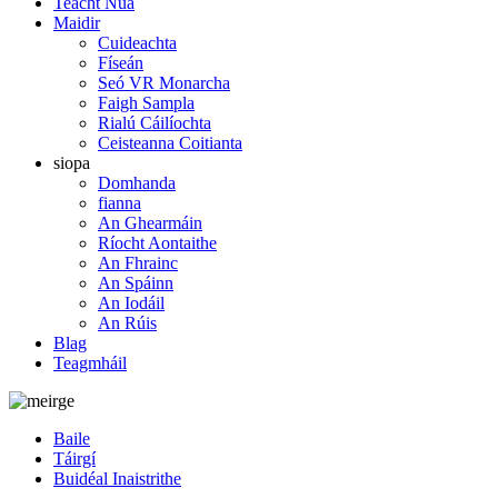
Teacht Nua
Maidir
Cuideachta
Físeán
Seó VR Monarcha
Faigh Sampla
Rialú Cáilíochta
Ceisteanna Coitianta
siopa
Domhanda
fianna
An Ghearmáin
Ríocht Aontaithe
An Fhrainc
An Spáinn
An Iodáil
An Rúis
Blag
Teagmháil
Baile
Táirgí
Buidéal Inaistrithe