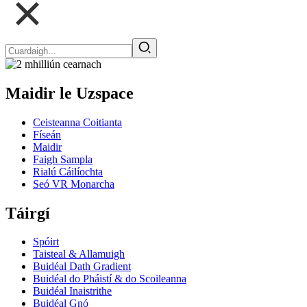
Maidir le Uzspace
Ceisteanna Coitianta
Físeán
Maidir
Faigh Sampla
Rialú Cáilíochta
Seó VR Monarcha
Táirgí
Spóirt
Taisteal & Allamuigh
Buidéal Dath Gradient
Buidéal do Pháistí & do Scoileanna
Buidéal Inaistrithe
Buidéal Gnó