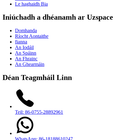
Le haghaidh Bia
Iniúchadh a dhéanamh ar Uzspace
Domhanda
Ríocht Aontaithe
fianna
An Iodáil
An Spáinn
An Fhrainc
An Ghearmáin
Déan Teagmháil Linn
Teil: 86-0755-28892961
WhatsApp: 86-18188610247