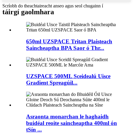
Scríobh do theachtaireacht anseo agus seol chugainn í
táirgí gaolmhara
650ml UZSPACE Tritan Plaisteach
Saincheaptha BPA Saor ó Thr...
UZSPACE 500ML Sceidealú Uisce
Gradient Spreagúil...
Asraonta monarchan le haghaidh
buidéal reoite saincheaptha 400ml ón
tSín ...