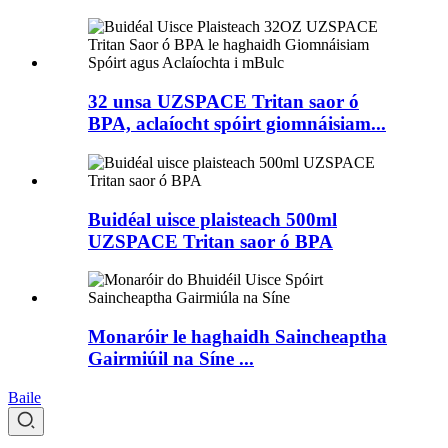
32 unsa UZSPACE Tritan saor ó
BPA, aclaíocht spóirt giomnáisiam...
Buidéal uisce plaisteach 500ml
UZSPACE Tritan saor ó BPA
Monaróir le haghaidh Saincheaptha
Gairmiúil na Síne ...
Baile